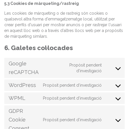
5.3 Cookies de màrqueting/rastreig
Les cookies de màrqueting o de rastreig són cookies o
qualsevol altra forma d'emmagatzematge local, utilitzat per
crear perfils d'usuari per mostrar anuncis o per rastrejar l'usuari
en aquest lloc web o a través d'altres llocs web per a propòsits
de màrqueting similars.
6. Galetes col·locades
Google
Propòsit pendent
Consent
d'investigació
reCAPTCHA
to
service
WordPress
Propòsit pendent d'investigació
google-
Consent
recaptcha
to
WPML
Propòsit pendent d'investigació
service
Consent
wordpress
to
GDPR
service
wpml
Cookie
Propòsit pendent d'investigació
Consent
Consent
to