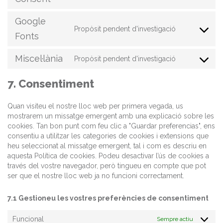
service
gdpr-
Google
cookie-
Propòsit pendent d'investigació
Consent
Fonts
consent
to
service
Miscel·lània
Propòsit pendent d'investigació
google-
Consent
fonts
to
7. Consentiment
service
miscel·lània
Quan visiteu el nostre lloc web per primera vegada, us
mostrarem un missatge emergent amb una explicació sobre les
cookies. Tan bon punt com feu clic a "Guardar preferencias", ens
consentiu a utilitzar les categories de cookies i extensions que
heu seleccionat al missatge emergent, tal i com es descriu en
aquesta Política de cookies. Podeu desactivar l’ús de cookies a
través del vostre navegador, però tingueu en compte que pot
ser que el nostre lloc web ja no funcioni correctament.
7.1 Gestioneu les vostres preferències de consentiment
Funcional
Sempre actiu