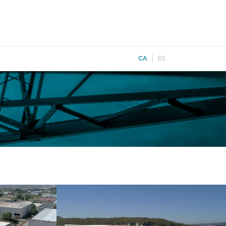
CA
ES