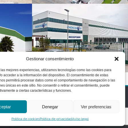
Gestionar consentimiento
 las mejores experiencias, utilizamos tecnologías como las cookies para
o acceder a la información del dispositivo. El consentimiento de estas
 nos permitirá procesar datos como el comportamiento de navegación o las
ones únicas en este sitio. No consentir o retirar el consentimiento, puede
tivamente a ciertas características y funciones.
ceptar
Denegar
Ver preferencias
Web
© CONSTRUCTORA TÉCNICA ABINSA, SL.
Todos los derechos reservados
Política de cookies
Política de privacidad
Aviso legal
Aviso Legal
Política de privacidad
Política de cookies
|
|