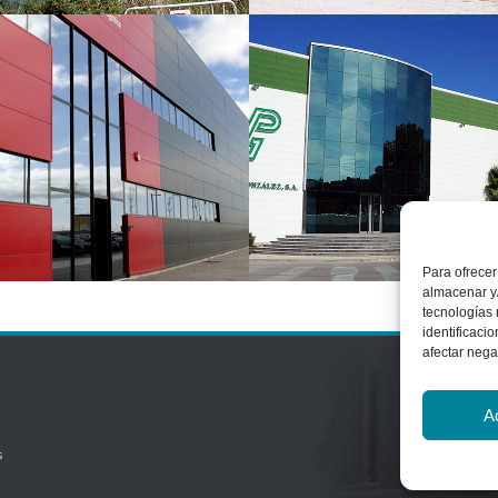
Para ofrecer
almacenar y/
tecnologías
identificaci
afectar nega
A
s